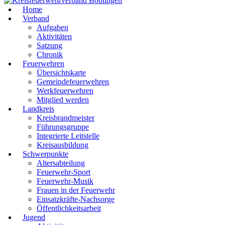
Home
Verband
Aufgaben
Aktivitäten
Satzung
Chronik
Feuerwehren
Übersichtskarte
Gemeindefeuerwehren
Werkfeuerwehren
Mitglied werden
Landkreis
Kreisbrandmeister
Führungsgruppe
Integrierte Leitstelle
Kreisausbildung
Schwerpunkte
Altersabteilung
Feuerwehr-Sport
Feuerwehr-Musik
Frauen in der Feuerwehr
Einsatzkräfte-Nachsorge
Öffentlichkeitsarbeit
Jugend