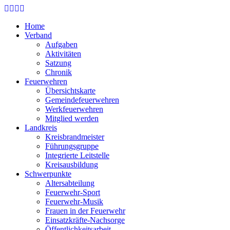
Skip
to
Home
main
Verband
content
Aufgaben
Aktivitäten
Satzung
Chronik
Feuerwehren
Übersichtskarte
Gemeindefeuerwehren
Werkfeuerwehren
Mitglied werden
Landkreis
Kreisbrandmeister
Führungsgruppe
Integrierte Leitstelle
Kreisausbildung
Schwerpunkte
Altersabteilung
Feuerwehr-Sport
Feuerwehr-Musik
Frauen in der Feuerwehr
Einsatzkräfte-Nachsorge
Öffentlichkeitsarbeit