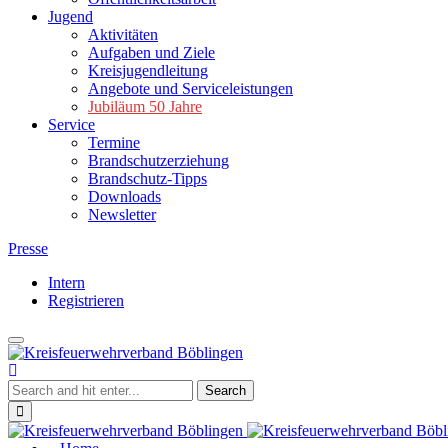
Jugend
Aktivitäten
Aufgaben und Ziele
Kreisjugendleitung
Angebote und Serviceleistungen
Jubiläum 50 Jahre
Service
Termine
Brandschutzerziehung
Brandschutz-Tipps
Downloads
Newsletter
Presse
Intern
Registrieren
Toggle
Kreisfeuerwehrverband
navigation
Böblingen
Close