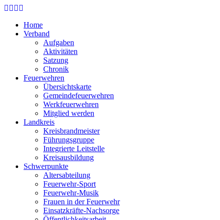
Skip
to
Home
main
Verband
content
Aufgaben
Aktivitäten
Satzung
Chronik
Feuerwehren
Übersichtskarte
Gemeindefeuerwehren
Werkfeuerwehren
Mitglied werden
Landkreis
Kreisbrandmeister
Führungsgruppe
Integrierte Leitstelle
Kreisausbildung
Schwerpunkte
Altersabteilung
Feuerwehr-Sport
Feuerwehr-Musik
Frauen in der Feuerwehr
Einsatzkräfte-Nachsorge
Öffentlichkeitsarbeit