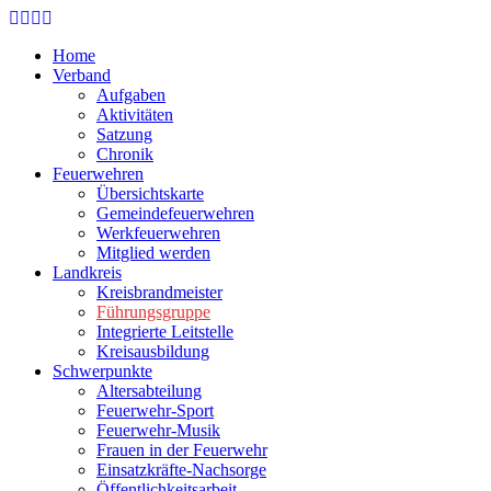
Skip
to
Home
main
Verband
content
Aufgaben
Aktivitäten
Satzung
Chronik
Feuerwehren
Übersichtskarte
Gemeindefeuerwehren
Werkfeuerwehren
Mitglied werden
Landkreis
Kreisbrandmeister
Führungsgruppe
Integrierte Leitstelle
Kreisausbildung
Schwerpunkte
Altersabteilung
Feuerwehr-Sport
Feuerwehr-Musik
Frauen in der Feuerwehr
Einsatzkräfte-Nachsorge
Öffentlichkeitsarbeit