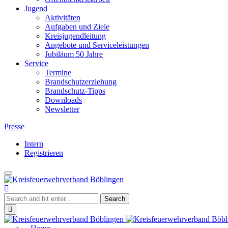
Jugend
Aktivitäten
Aufgaben und Ziele
Kreisjugendleitung
Angebote und Serviceleistungen
Jubiläum 50 Jahre
Service
Termine
Brandschutzerziehung
Brandschutz-Tipps
Downloads
Newsletter
Presse
Intern
Registrieren
Toggle
Kreisfeuerwehrverband
navigation
Böblingen
Close