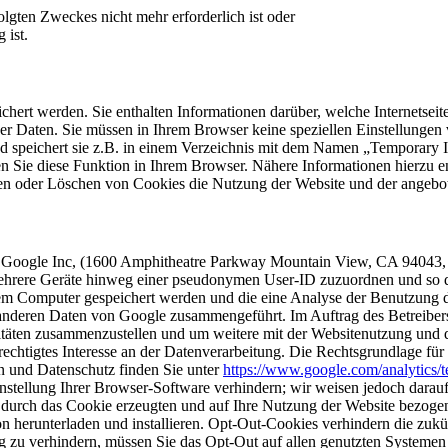
lgten Zweckes nicht mehr erforderlich ist oder
 ist.
ichert werden. Sie enthalten Informationen darüber, welche Internetsei
er Daten. Sie müssen in Ihrem Browser keine speziellen Einstellunge
d speichert sie z.B. in einem Verzeichnis mit dem Namen „Temporary In
n Sie diese Funktion in Ihrem Browser. Nähere Informationen hierzu e
alten oder Löschen von Cookies die Nutzung der Website und der angeb
r Google Inc, (1600 Amphitheatre Parkway Mountain View, CA 94043, 
mehrere Geräte hinweg einer pseudonymen User-ID zuzuordnen und so die
hrem Computer gespeichert werden und die eine Analyse der Benutzung
 anderen Daten von Google zusammengeführt. Im Auftrag des Betreibers
itäten zusammenzustellen und um weitere mit der Websitenutzung und 
rechtigtes Interesse an der Datenverarbeitung. Die Rechtsgrundlage fü
 und Datenschutz finden Sie unter
https://www.google.com/analytics/t
stellung Ihrer Browser-Software verhindern; wir weisen jedoch darauf h
 durch das Cookie erzeugten und auf Ihre Nutzung der Website bezogen
 herunterladen und installieren. Opt-Out-Cookies verhindern die zukü
g zu verhindern, müssen Sie das Opt-Out auf allen genutzten Systemen