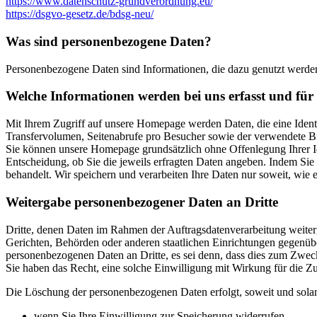
https://www.datenschutz-grundverordnung.eu/
https://dsgvo-gesetz.de/bdsg-neu/
Was sind personenbezogene Daten?
Personenbezogene Daten sind Informationen, die dazu genutzt werden 
Welche Informationen werden bei uns erfasst und fü
Mit Ihrem Zugriff auf unsere Homepage werden Daten, die eine Identi
Transfervolumen, Seitenabrufe pro Besucher sowie der verwendete Brow
Sie können unsere Homepage grundsätzlich ohne Offenlegung Ihrer Iden
Entscheidung, ob Sie die jeweils erfragten Daten angeben. Indem Sie
behandelt. Wir speichern und verarbeiten Ihre Daten nur soweit, wie 
Weitergabe personenbezogener Daten an Dritte
Dritte, denen Daten im Rahmen der Auftragsdatenverarbeitung weiterg
Gerichten, Behörden oder anderen staatlichen Einrichtungen gegenüber
personenbezogenen Daten an Dritte, es sei denn, dass dies zum Zwecke
Sie haben das Recht, eine solche Einwilligung mit Wirkung für die Zu
Die Löschung der personenbezogenen Daten erfolgt, soweit und solan
wenn Sie Ihre Einwilligung zur Speicherung widerrufen