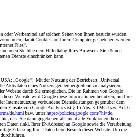
ten oder Werbemittel auf solchen Seiten von Ihnen besucht wurden.
n vornehmen, damit Cookies auf Ihrem Computer gespeichert werden
ternet Files“.
ntnehmen Sie bitte dem Hilfedialog Ihres Browsers. Sie können
otenen Dienste einschränken kann.
USA; „Google“). Mit der Nutzung der Betriebsart „Universal
 Aktivitäten eines Nutzers geräteübergreifend zu analysieren.
 der Website durch Sie ermöglichen. Die im Rahmen von Google
 dieser Website wird Google diese Informationen benutzen, um Ihre
der Internetnutzung verbundene Dienstleistungen gegenüber dem
r den Einsatz von Google Analytics ist § 15 Abs. 3 TMG bzw. Art. 6
erms/de.html
bzw. unter
https://policies.google.com/?hl=de
.
in, dass Sie dann gegebenenfalls nicht alle Funktionen dieser
en Daten (inkl. Ihrer IP-Adresse) an Google sowie die Verarbeitung
nftige Erfassung Ihrer Daten beim Besuch dieser Website. Um die
 durchführen.