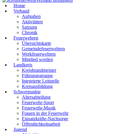
Home
Verband
Aufgaben
Aktivitäten
Satzung
Chronik
Feuerwehren
Übersichtskarte
Gemeindefeuerwehren
Werkfeuerwehren
Mitglied werden
Landkreis
Kreisbrandmeister
Führungsgruppe
Integrierte Leitstelle
Kreisausbildung
Schwerpunkte
Altersabteilung
Feuerwehr-Sport
Feuerwehr-Musik
Frauen in der Feuerwehr
Einsatzkräfte-Nachsorge
Öffentlichkeitsarbeit
Jugend