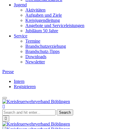
Jugend
Aktivitäten
Aufgaben und Ziele
Kreisjugendleitung
Angebote und Serviceleistungen
Jubiläum 50 Jahre
Service
Termine
Brandschutzerziehung
Brandschutz-Tipps
Downloads
Newsletter
Presse
Intern
Registrieren
Toggle
Kreisfeuerwehrverband
navigation
Böblingen
Close