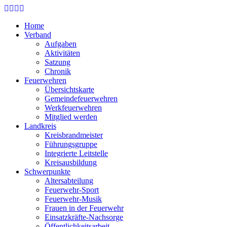
Skip
to
Home
main
Verband
content
Aufgaben
Aktivitäten
Satzung
Chronik
Feuerwehren
Übersichtskarte
Gemeindefeuerwehren
Werkfeuerwehren
Mitglied werden
Landkreis
Kreisbrandmeister
Führungsgruppe
Integrierte Leitstelle
Kreisausbildung
Schwerpunkte
Altersabteilung
Feuerwehr-Sport
Feuerwehr-Musik
Frauen in der Feuerwehr
Einsatzkräfte-Nachsorge
Öffentlichkeitsarbeit