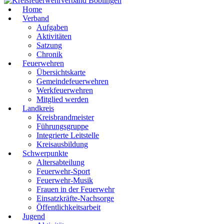
Home
Verband
Aufgaben
Aktivitäten
Satzung
Chronik
Feuerwehren
Übersichtskarte
Gemeindefeuerwehren
Werkfeuerwehren
Mitglied werden
Landkreis
Kreisbrandmeister
Führungsgruppe
Integrierte Leitstelle
Kreisausbildung
Schwerpunkte
Altersabteilung
Feuerwehr-Sport
Feuerwehr-Musik
Frauen in der Feuerwehr
Einsatzkräfte-Nachsorge
Öffentlichkeitsarbeit
Jugend