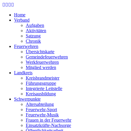
Skip
to
Home
main
Verband
content
Aufgaben
Aktivitäten
Satzung
Chronik
Feuerwehren
Übersichtskarte
Gemeindefeuerwehren
Werkfeuerwehren
Mitglied werden
Landkreis
Kreisbrandmeister
Führungsgruppe
Integrierte Leitstelle
Kreisausbildung
Schwerpunkte
Altersabteilung
Feuerwehr-Sport
Feuerwehr-Musik
Frauen in der Feuerwehr
Einsatzkräfte-Nachsorge
Öffentlichkeitsarbeit