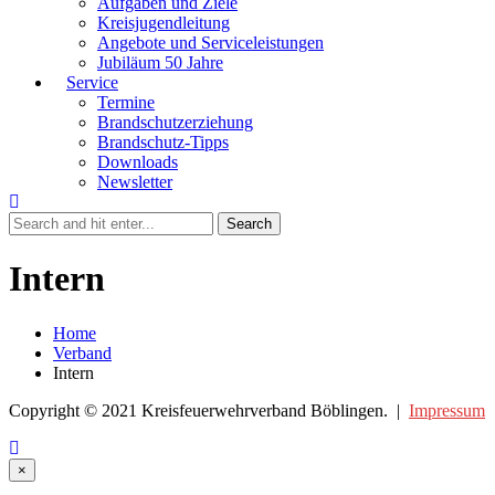
Aufgaben und Ziele
Kreisjugendleitung
Angebote und Serviceleistungen
Jubiläum 50 Jahre
Service
Termine
Brandschutzerziehung
Brandschutz-Tipps
Downloads
Newsletter
Intern
Home
Verband
Intern
Copyright © 2021 Kreisfeuerwehrverband Böblingen. |
Impressum
Close
×