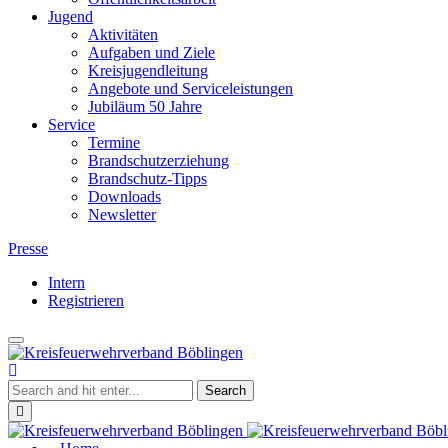
Jugend
Aktivitäten
Aufgaben und Ziele
Kreisjugendleitung
Angebote und Serviceleistungen
Jubiläum 50 Jahre
Service
Termine
Brandschutzerziehung
Brandschutz-Tipps
Downloads
Newsletter
Presse
Intern
Registrieren
Toggle
Kreisfeuerwehrverband
navigation
Böblingen
Close