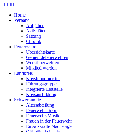
Skip
to
Home
main
Verband
content
Aufgaben
Aktivitäten
Satzung
Chronik
Feuerwehren
Übersichtskarte
Gemeindefeuerwehren
Werkfeuerwehren
Mitglied werden
Landkreis
Kreisbrandmeister
Führungsgruppe
Integrierte Leitstelle
Kreisausbildung
Schwerpunkte
Altersabteilung
Feuerwehr-Sport
Feuerwehr-Musik
Frauen in der Feuerwehr
Einsatzkräfte-Nachsorge
Öffentlichkeitsarbeit