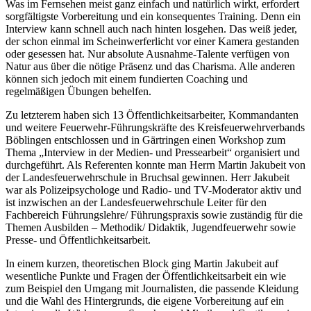
Was im Fernsehen meist ganz einfach und natürlich wirkt, erfordert
sorgfältigste Vorbereitung und ein konsequentes Training. Denn ein
Interview kann schnell auch nach hinten losgehen. Das weiß jeder,
der schon einmal im Scheinwerferlicht vor einer Kamera gestanden
oder gesessen hat. Nur absolute Ausnahme-Talente verfügen von
Natur aus über die nötige Präsenz und das Charisma. Alle anderen
können sich jedoch mit einem fundierten Coaching und
regelmäßigen Übungen behelfen.
Zu letzterem haben sich 13 Öffentlichkeitsarbeiter, Kommandanten
und weitere Feuerwehr-Führungskräfte des Kreisfeuerwehrverbands
Böblingen entschlossen und in Gärtringen einen Workshop zum
Thema „Interview in der Medien- und Pressearbeit“ organisiert und
durchgeführt. Als Referenten konnte man Herrn Martin Jakubeit von
der Landesfeuerwehrschule in Bruchsal gewinnen. Herr Jakubeit
war als Polizeipsychologe und Radio- und TV-Moderator aktiv und
ist inzwischen an der Landesfeuerwehrschule Leiter für den
Fachbereich Führungslehre/ Führungspraxis sowie zuständig für die
Themen Ausbilden – Methodik/ Didaktik, Jugendfeuerwehr sowie
Presse- und Öffentlichkeitsarbeit.
In einem kurzen, theoretischen Block ging Martin Jakubeit auf
wesentliche Punkte und Fragen der Öffentlichkeitsarbeit ein wie
zum Beispiel den Umgang mit Journalisten, die passende Kleidung
und die Wahl des Hintergrunds, die eigene Vorbereitung auf ein