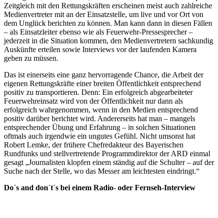
Zeitgleich mit den Rettungskräften erscheinen meist auch zahlreiche
Medienvertreter mit an der Einsatzstelle, um live und vor Ort von
dem Unglück berichten zu können. Man kann dann in diesen Fällen
– als Einsatzleiter ebenso wie als Feuerwehr-Pressesprecher –
jederzeit in die Situation kommen, den Medienvertretern sachkundig
Auskünfte erteilen sowie Interviews vor der laufenden Kamera
geben zu müssen.
Das ist einerseits eine ganz hervorragende Chance, die Arbeit der
eigenen Rettungskräfte einer breiten Öffentlichkeit entsprechend
positiv zu transportieren. Denn: Ein erfolgreich abgearbeiteter
Feuerwehreinsatz wird von der Öffentlichkeit nur dann als
erfolgreich wahrgenommen, wenn in den Medien entsprechend
positiv darüber berichtet wird. Andererseits hat man – mangels
entsprechender Übung und Erfahrung – in solchen Situationen
oftmals auch irgendwie ein ungutes Gefühl. Nicht umsonst hat
Robert Lemke, der frühere Chefredakteur des Bayerischen
Rundfunks und stellvertretende Programmdirektor der ARD einmal
gesagt „Journalisten klopfen einem ständig auf die Schulter – auf der
Suche nach der Stelle, wo das Messer am leichtesten eindringt.“
Do´s and don´t´s bei einem Radio- oder Fernseh-Interview