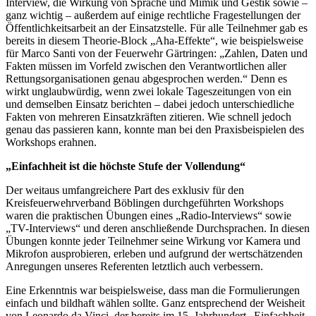
Interview, die Wirkung von Sprache und Mimik und Gestik sowie –
ganz wichtig – außerdem auf einige rechtliche Fragestellungen der
Öffentlichkeitsarbeit an der Einsatzstelle. Für alle Teilnehmer gab es
bereits in diesem Theorie-Block „Aha-Effekte“, wie beispielsweise
für Marco Santi von der Feuerwehr Gärtringen: „Zahlen, Daten und
Fakten müssen im Vorfeld zwischen den Verantwortlichen aller
Rettungsorganisationen genau abgesprochen werden.“ Denn es
wirkt unglaubwürdig, wenn zwei lokale Tageszeitungen von ein
und demselben Einsatz berichten – dabei jedoch unterschiedliche
Fakten von mehreren Einsatzkräften zitieren. Wie schnell jedoch
genau das passieren kann, konnte man bei den Praxisbeispielen des
Workshops erahnen.
„Einfachheit ist die höchste Stufe der Vollendung“
Der weitaus umfangreichere Part des exklusiv für den
Kreisfeuerwehrverband Böblingen durchgeführten Workshops
waren die praktischen Übungen eines „Radio-Interviews“ sowie
„TV-Interviews“ und deren anschließende Durchsprachen. In diesen
Übungen konnte jeder Teilnehmer seine Wirkung vor Kamera und
Mikrofon ausprobieren, erleben und aufgrund der wertschätzenden
Anregungen unseres Referenten letztlich auch verbessern.
Eine Erkenntnis war beispielsweise, dass man die Formulierungen
einfach und bildhaft wählen sollte. Ganz entsprechend der Weisheit
von Leonardo da Vinci, der bereits im 15. Jahrhundert „Einfachheit