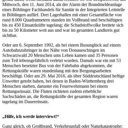
Mittwoch, den 11. Juni 2014, als der Alarm der Brandmeldeanlage
eines Böblinger Fachhandels für Sanitär in der Integrierten Leitstelle
in Böblingen auflief. Drei Lagerhallen mit einer Gesamtfläche von
rund 8.000 Quadratmetern standen im Vollbrand und beschäftigten
bis zu 450 Einsatzkräfte tagelang; die Schadstoffwolke breitete sich
bis zu 50 Kilometer weit aus und war im gesamten Landkreis gut
sichtbar.
Oder am 6. September 1992, als bei einem Busunglück auf einem
Autobahnzubringer in der Nähe von Donaueschingen im
Schwarzwald 20 Menschen ums Leben kamen und 35 Personen
zum Teil lebensgefährlich verletzt wurden. Damals war ein mit 53
Menschen besetzter Bus von der Fahrbahn abgekommen, die
Rettungskräfte waren stundenlang mit den Bergungsarbeiten
beschäftigt. Oder am 29. Mai 2016, als über Süddeutschland heftige
Unwetter getobt haben, bei denen in Baden-Württemberg drei
Menschen starben, darunter ein Feuerwehrmann bei einem
Rettungseinsatz. Die Fluten richteten zudem erhebliche
Sachschäden an, die Rettungskräfte der gesamten Region waren
tagelang im Dauereinsatz.
„Hilfe, ich werde interviewt!“
Ganz gleich, ob Großbrand, Verkehrsunfall oder Naturkatastrophe: