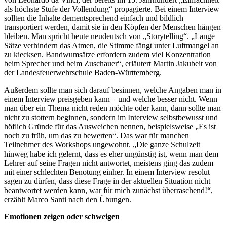
als höchste Stufe der Vollendung“ propagierte. Bei einem Interview
sollten die Inhalte dementsprechend einfach und bildlich
transportiert werden, damit sie in den Köpfen der Menschen hängen
bleiben. Man spricht heute neudeutsch von „Storytelling“. „Lange
Sätze verhindern das Atmen, die Stimme fängt unter Luftmangel an
zu kiecksen. Bandwumsätze erfordern zudem viel Konzentration
beim Sprecher und beim Zuschauer“, erläutert Martin Jakubeit von
der Landesfeuerwehrschule Baden-Württemberg.
Außerdem sollte man sich darauf besinnen, welche Angaben man in
einem Interview preisgeben kann – und welche besser nicht. Wenn
man über ein Thema nicht reden möchte oder kann, dann sollte man
nicht zu stottern beginnen, sondern im Interview selbstbewusst und
höflich Gründe für das Ausweichen nennen, beispielsweise „Es ist
noch zu früh, um das zu bewerten“. Das war für manchen
Teilnehmer des Workshops ungewohnt. „Die ganze Schulzeit
hinweg habe ich gelernt, dass es eher ungünstig ist, wenn man dem
Lehrer auf seine Fragen nicht antwortet, meistens ging das zudem
mit einer schlechten Benotung einher. In einem Interview resolut
sagen zu dürfen, dass diese Frage in der aktuellen Situation nicht
beantwortet werden kann, war für mich zunächst überraschend!“,
erzählt Marco Santi nach den Übungen.
Emotionen zeigen oder schweigen