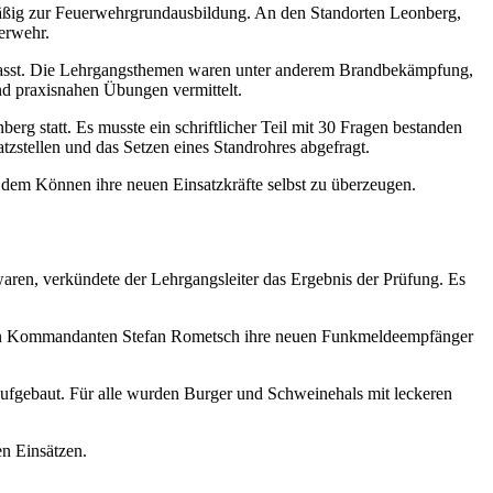
mäßig zur Feuerwehrgrundausbildung. An den Standorten Leonberg,
erwehr.
fasst. Die Lehrgangsthemen waren unter anderem Brandbekämpfung,
und praxisnahen Übungen vermittelt.
g statt. Es musste ein schriftlicher Teil mit 30 Fragen bestanden
zstellen und das Setzen eines Standrohres abgefragt.
em Können ihre neuen Einsatzkräfte selbst zu überzeugen.
aren, verkündete der Lehrgangsleiter das Ergebnis der Prüfung. Es
den Kommandanten Stefan Rometsch ihre neuen Funkmeldeempfänger
aufgebaut. Für alle wurden Burger und Schweinehals mit leckeren
en Einsätzen.