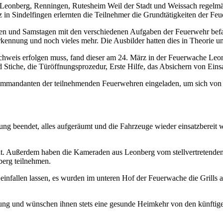
n Leonberg, Renningen, Rutesheim Weil der Stadt und Weissach regel
in Sindelfingen erlernten die Teilnehmer die Grundtätigkeiten der Feu
den und Samstagen mit den verschiedenen Aufgaben der Feuerwehr be
erkennung und noch vieles mehr. Die Ausbilder hatten dies in Theorie 
eis erfolgen muss, fand dieser am 24. März in der Feuerwache Leonber
Stiche, die Türöffnungsprozedur, Erste Hilfe, das Absichern von Einsat
mandanten der teilnehmenden Feuerwehren eingeladen, um sich von d
g beendet, alles aufgeräumt und die Fahrzeuge wieder einsatzbereit w
ht. Außerdem haben die Kameraden aus Leonberg vom stellvertreten
berg teilnehmen.
infallen lassen, es wurden im unteren Hof der Feuerwache die Grills 
fung und wünschen ihnen stets eine gesunde Heimkehr von den künftig