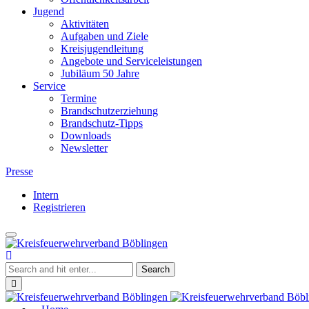
Jugend
Aktivitäten
Aufgaben und Ziele
Kreisjugendleitung
Angebote und Serviceleistungen
Jubiläum 50 Jahre
Service
Termine
Brandschutzerziehung
Brandschutz-Tipps
Downloads
Newsletter
Presse
Intern
Registrieren
Toggle
Kreisfeuerwehrverband
navigation
Böblingen
Close