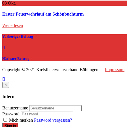
03
Okt.
Erster Feuerwehrlauf am Schönbuchturm
Weiterlesen
Vorheriger Beitrag
Nächster Beitrag
Copyright © 2021 Kreisfeuerwehrverband Böblingen. |
Impressum
Close
×
Intern
Benutzername
Password
Mich merken
Password vergessen?
Sign in