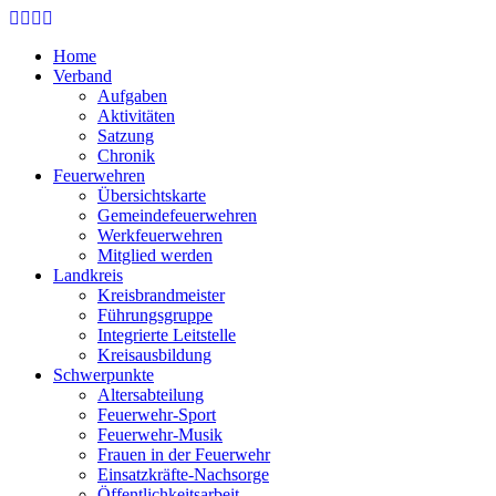
Skip
to
Home
main
Verband
content
Aufgaben
Aktivitäten
Satzung
Chronik
Feuerwehren
Übersichtskarte
Gemeindefeuerwehren
Werkfeuerwehren
Mitglied werden
Landkreis
Kreisbrandmeister
Führungsgruppe
Integrierte Leitstelle
Kreisausbildung
Schwerpunkte
Altersabteilung
Feuerwehr-Sport
Feuerwehr-Musik
Frauen in der Feuerwehr
Einsatzkräfte-Nachsorge
Öffentlichkeitsarbeit