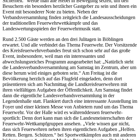
Sicherheit.“ werde man alle Hebel in Bewegung setzen, um den
Besuchern ein besonders herzlicher Gastgeber zu sein und ihnen ein
Event mit besonderer Note zu bieten. Neben der
Verbandsversammlung finden zeitgleich die Landesausscheidungen
der traditionellen Feuerwehrwettkämpfe und das
Landeswertungsspielen der Feuerwehrmusik statt.
Rund 2.500 Gäste werden an den drei Julitagen in Böblingen
erwartet. Und alle verbindet das Thema Feuerwehr. Der Vorsitzende
des Kreisfeuerwehrverbandes freut sich schon sehr auf das große
Event, insbesondere, weil man ein interessantes und
abwechslungsreiches Programm ausgearbeitet hat: „Natürlich steht
die Landesverbandsversammlung am Samstag im Zentrum, aber um
diese herum wird einiges geboten sein.“ Am Freitag ist die
Bevölkerung herzlich auf das Flugfeld eingeladen, denn dort
präsentieren sich am Nachmittag die Landkreisfeuerwehren mit
ihren vielfältigen Aufgaben der Öffentlichkeit. Am Samstag findet
dann die eigentliche Landesverbandsversammlung in der
Legendenhalle statt. Flankiert durch eine interessante Ausstellung im
Foyer und einer kleinen Messe von Anbietern rund um das Thema
Feuerwehr. Vor der Halle wird es währenddessen feuerwehr-
sportlich: Denn dort kann man sich die Landesmeisterschaften der
Feuerwehr-Wettkampfgruppen ansehen. „Viele wissen gar nicht,
dass sich Feuerwehren neben ihren eigentlichen Aufgaben „Helfen.
Retten. Bergen. Schützen.“ bei Sportwettkämpfen auch mit anderen