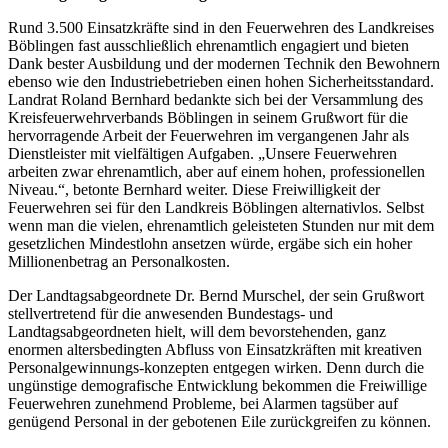
Rund 3.500 Einsatzkräfte sind in den Feuerwehren des Landkreises
Böblingen fast ausschließlich ehrenamtlich engagiert und bieten
Dank bester Ausbildung und der modernen Technik den Bewohnern
ebenso wie den Industriebetrieben einen hohen Sicherheitsstandard.
Landrat Roland Bernhard bedankte sich bei der Versammlung des
Kreisfeuerwehrverbands Böblingen in seinem Grußwort für die
hervorragende Arbeit der Feuerwehren im vergangenen Jahr als
Dienstleister mit vielfältigen Aufgaben. „Unsere Feuerwehren
arbeiten zwar ehrenamtlich, aber auf einem hohen, professionellen
Niveau.“, betonte Bernhard weiter. Diese Freiwilligkeit der
Feuerwehren sei für den Landkreis Böblingen alternativlos. Selbst
wenn man die vielen, ehrenamtlich geleisteten Stunden nur mit dem
gesetzlichen Mindestlohn ansetzen würde, ergäbe sich ein hoher
Millionenbetrag an Personalkosten.
Der Landtagsabgeordnete Dr. Bernd Murschel, der sein Grußwort
stellvertretend für die anwesenden Bundestags- und
Landtagsabgeordneten hielt, will dem bevorstehenden, ganz
enormen altersbedingten Abfluss von Einsatzkräften mit kreativen
Personalgewinnungs-konzepten entgegen wirken. Denn durch die
ungünstige demografische Entwicklung bekommen die Freiwillige
Feuerwehren zunehmend Probleme, bei Alarmen tagsüber auf
genügend Personal in der gebotenen Eile zurückgreifen zu können.