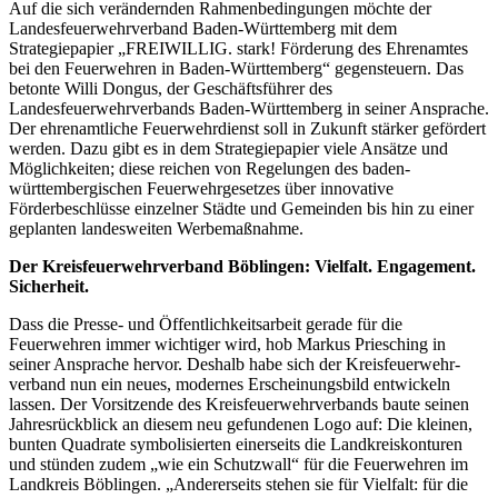
Auf die sich verändernden Rahmenbedingungen möchte der
Landesfeuerwehrverband Baden-Württemberg mit dem
Strategiepapier „FREIWILLIG. stark! Förderung des Ehrenamtes
bei den Feuerwehren in Baden-Württemberg“ gegensteuern. Das
betonte Willi Dongus, der Geschäftsführer des
Landesfeuerwehrverbands Baden-Württemberg in seiner Ansprache.
Der ehrenamtliche Feuerwehrdienst soll in Zukunft stärker gefördert
werden. Dazu gibt es in dem Strategiepapier viele Ansätze und
Möglichkeiten; diese reichen von Regelungen des baden-
württembergischen Feuerwehrgesetzes über innovative
Förderbeschlüsse einzelner Städte und Gemeinden bis hin zu einer
geplanten landesweiten Werbemaßnahme.
Der Kreisfeuerwehrverband Böblingen: Vielfalt. Engagement.
Sicherheit.
Dass die Presse- und Öffentlichkeitsarbeit gerade für die
Feuerwehren immer wichtiger wird, hob Markus Priesching in
seiner Ansprache hervor. Deshalb habe sich der Kreisfeuerwehr-
verband nun ein neues, modernes Erscheinungsbild entwickeln
lassen. Der Vorsitzende des Kreisfeuerwehrverbands baute seinen
Jahresrückblick an diesem neu gefundenen Logo auf: Die kleinen,
bunten Quadrate symbolisierten einerseits die Landkreiskonturen
und stünden zudem „wie ein Schutzwall“ für die Feuerwehren im
Landkreis Böblingen. „Andererseits stehen sie für Vielfalt: für die