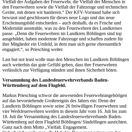
Vielfalt der Aufgaben der Feuerwehr, die Vielfalt der Menschen in
den Feuerwehren sowie die Vielfalt der Fahrzeuge und technischen
Geräte, mit denen wir hantieren.“ Der KFV-Vorstand habe sich
bewusst und geschlossen für dieses neue Logo und das neue
Erscheinungsbild entschieden – auch deshalb, da es Frische und
Modernität ausstrahle, was zu den Feuerwehren des Landkreises
passe. „Denn die Feuerwehren im Landkreis Böblingen sind top
ausgebildet, haben modernste Fahrzeuge und schaffen zudem für
ihre Mitglieder ein Umfeld, in dem man sich gerne ehrenamtlich
engagiert.“, so Priesching weiter.
Last but not least wolle man den Menschen im Landkreis Böblingen
auch weiterhin das gute Gefühl geben, dass ihre Feuerwehren
verlässlich zur Verfügung stünden und ihnen Sicherheit böten.
Versammlung des Landesfeuerwehrverbands Baden-
Württemberg auf dem Flugfeld.
Markus Priesching schwor die anwesenden Feuerwehrangehörigen
auf das bevorstehende Großereignis des Jahres ein: Denn der
Landkreis Böblingen sowie seine 26 freiwilligen Feuerwehren und
vier Werkfeuerwehren werden in diesem Jahr vom 16. Juli bis zum
18. Juli die Versammlung des Landesfeuerwehrverbands Baden-
Württemberg auf dem Flugfeld Böblingen/ Sindelfingen ausrichten.
Ganz nach dem Motto „Vielfalt. Engagement.