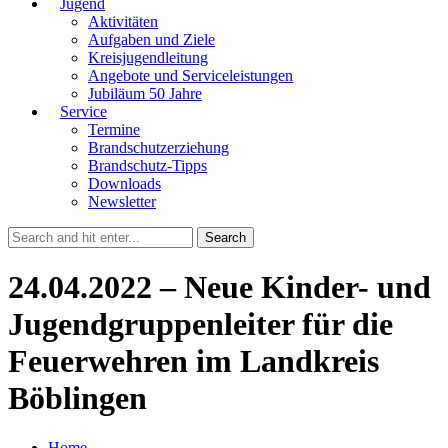
Jugend
Aktivitäten
Aufgaben und Ziele
Kreisjugendleitung
Angebote und Serviceleistungen
Jubiläum 50 Jahre
Service
Termine
Brandschutzerziehung
Brandschutz-Tipps
Downloads
Newsletter
24.04.2022 – Neue Kinder- und
Jugendgruppenleiter für die
Feuerwehren im Landkreis
Böblingen
Home