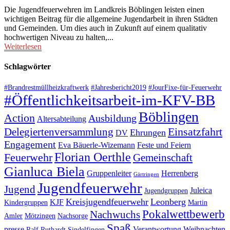
Die Jugendfeuerwehren im Landkreis Böblingen leisten einen
wichtigen Beitrag für die allgemeine Jugendarbeit in ihren Städten
und Gemeinden. Um dies auch in Zukunft auf einem qualitativ
hochwertigen Niveau zu halten,...
Weiterlesen
Schlagwörter
#Brandrestmüllheizkraftwerk
#Jahresbericht2019
#JourFixe-für-Feuerwehr
#Öffentlichkeitsarbeit-im-KFV-BB
Böblingen
Action
Ausbildung
Altersabteilung
Einsatzfahrt
Delegiertenversammlung
Ehrungen
DV
Engagement
Eva Bäuerle-Wizemann
Feste und Feiern
Florian Oerthle
Feuerwehr
Gemeinschaft
Gianluca Biela
Gruppenleiter
Herrenberg
Gärtringen
Jugendfeuerwehr
Jugend
Juleica
Jugendgruppen
Kreisjugendfeuerwehr
Leonberg
KJF
Kindergruppen
Martin
Pokalwettbewerb
Nachwuchs
Amler
Mötzingen
Nachsorge
Spaß
presse
Verantwortung
Weihnachten
Ralf Ruthardt
Sindelfingen