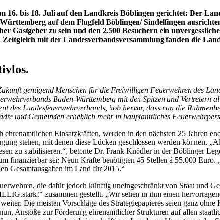
. bis 18. Juli auf den Landkreis Böblingen gerichtet: Der Landk
rttemberg auf dem Flugfeld Böblingen/ Sindelfingen ausrichten.
cher Gastgeber zu sein und den 2.500 Besuchern ein unvergesslich
e. Zeitgleich mit der Landesverbandsversammlung fanden die Lan
ivlos.
Zukunft genügend Menschen für die Freiwilligen Feuerwehren des Land
uerwehrverbands Baden-Württemberg mit den Spitzen und Vertretern a
äsident des Landesfeuerwehrverbands, hob hervor, dass nun die Rahme
ädte und Gemeinden erheblich mehr in hauptamtliches Feuerwehrperso
ch ehrenamtlichen Einsatzkräften, werden in den nächsten 25 Jahren e
ung stehen, mit denen diese Lücken geschlossen werden können. „Alle
sen zu stabilisieren.“, betonte Dr. Frank Knödler in der Böblinger 
finanzierbar sei: Neun Kräfte benötigten 45 Stellen á 55.000 Euro. „
alen Gesamtausgaben im Land für 2015.“
uerwehren, die dafür jedoch künftig uneingeschränkt von Staat und Ges
LLIG.stark!“ zusammen gestellt. „Wir sehen in ihm einen hervorragend
eiter. Die meisten Vorschläge des Strategiepapieres seien ganz ohne K
 nun, Anstöße zur Förderung ehrenamtlicher Strukturen auf allen staat