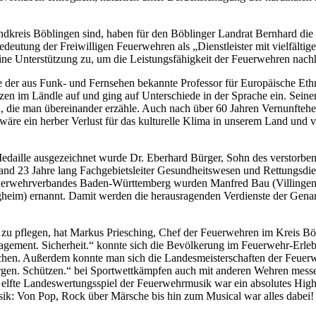
ndkreis Böblingen sind, haben für den Böblinger Landrat Bernhard die
deutung der Freiwilligen Feuerwehren als „Dienstleister mit vielfältig
e Unterstützung zu, um die Leistungsfähigkeit der Feuerwehren nachha
e der aus Funk- und Fernsehen bekannte Professor für Europäische Et
n im Ländle auf und ging auf Unterschiede in der Sprache ein. Seinen 
 die man übereinander erzähle. Auch nach über 60 Jahren Vernunftehe 
re ein herber Verlust für das kulturelle Klima in unserem Land und v
daille ausgezeichnet wurde Dr. Eberhard Bürger, Sohn des verstorbe
 23 Jahre lang Fachgebietsleiter Gesundheitswesen und Rettungsdiens
uerwehrverbandes Baden-Württemberg wurden Manfred Bau (Villingen-S
tigheim) ernannt. Damit werden die herausragenden Verdienste der G
t zu pflegen, hat Markus Priesching, Chef der Feuerwehren im Kreis B
ngagement. Sicherheit.“ konnte sich die Bevölkerung im Feuerwehr-Erl
uchen. Außerdem konnte man sich die Landesmeisterschaften der Feuerw
gen. Schützen.“ bei Sportwettkämpfen auch mit anderen Wehren messen.
elfte Landeswertungsspiel der Feuerwehrmusik war ein absolutes High
ik: Von Pop, Rock über Märsche bis hin zum Musical war alles dabei!