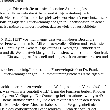
rategiepapieres.
rundlage. Diese erhoffe man sich über eine Änderung des
b einer Feuerwehr die Arbeits- und Aufgabenteilung nach
ür Menschen öffnen, die beispielsweise vor einem Atemschutzeinsatz
solle engagierten Feuerwehrangehörigen in Lebensphasen, in denen
. Es müsse verhindert werden, dass zu viele gut ausgebildete
BEN RETTEN“ vor. „Ich meine, dass wir mit dieser Broschüre
 ver Feuerwehrmann ist. Mit eindrucksvollen Bildern und Texten stellt
an Bülent Ceylan, Generalinspekteur a.D. Wolfgang Schneiderhan
 und die Weiterentwicklung der Landesfeuerwehrschule in Bruchsal.
im Einsatz eng, professionell und eingespielt zusammenarbeiten und
 sicher alle einig.“, konstatierte Feuerwehrpräsident Dr. Frank
n Feuerwehrangehörigen. Ein immer umfangreicheres Arbeitsgebiet
nachhaltiger trainiert werden kann. Wichtig sind dem Verbands-Chef
ln, was wann wie benötigt wird.“ Denn die Finanzen treiben Knödler
träge zur Verfügung. „Die Quote liegt bei sensationell wenigen 49
hema Brandschutz auf. „Die Architektur hat sich in den letzten
h das Mercedes-Benz-Museum habe es in der Vergangenheit nicht
en Ziele des Vorbeugenden Brandschutzes. „Denn der Schutz der