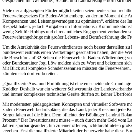
Gesprächen mit Gemeinde-, Städte- und Landkreistag erhofft sich de
Viele der aufgezeigten Fördermöglichkeiten seien heute schon rechtl
Feuerwehrgesetzes für Baden-Württemberg, zu der im Moment die Anhö
Kompetenzen und Leistungsvermögen zu optimieren“, erklärte der Inn
Respekt haben, jedoch Aufgaben im Informations-/ Kommunikationsbe
wenig Zeit für Hobbys und ehrenamtliches Engagement vorhanden sei, 
Feuerwehrangehörige mit großer Lebens- und Berufserfahrung die Fre
Um die Attraktivität des Feuerwehrdienstes noch besser darstellen 
bundesweit erstmals einen Werbeträger geschaffen haben, der die Wehre
die Broschüre auf 32 Seiten die Feuerwehr in Baden-Württemberg vor
oder Bundestrainer Jogi Löw melden sich zu Wort und bekennen sic
Mit Blick auf komplexe Schadenszenarien müssten die Feuerwehren, 
könnten sich dort vorbereiten.
„Qualifizierte Aus- und Fortbildung ist eine entscheidende Grundlage
Knödler. Deshalb war ein weiterer Schwerpunkt der Landesverbandsv
und immer komplexere technische Geräte dürften zu keiner Überforder
Mit modernsten pädagogischen Konzepten und virtueller Software möch
zudem Feuerwehrbedarfspläne, die das Land, jeder Kreis und jede Kom
Sorgenfalten auf die Stirn. Dem pflichtet der Böblinger Landrat Rola
Prozent.“ Der Investitionsstau müsse – auch durch mehr Geld vom La
Jahren spürbar geändert, hin zu einer offenen, lichtdurchfluteten 
gegeben. Erst die qualifizierte Mitarbeit der Feuerwehr habe diese 