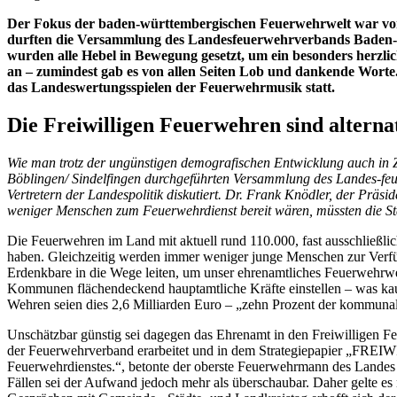
Der Fokus der baden-württembergischen Feuerwehrwelt war vom 16
durften die Versammlung des Landesfeuerwehrverbands Baden-Wü
wurden alle Hebel in Bewegung gesetzt, um ein besonders herzli
an – zumindest gab es von allen Seiten Lob und dankende Wort
das Landeswertungsspielen der Feuerwehrmusik statt.
Die Freiwilligen Feuerwehren sind alternat
Wie man trotz der ungünstigen demografischen Entwicklung auch in 
Böblingen/ Sindelfingen durchgeführten Versammlung des Landes-fe
Vertretern der Landespolitik diskutiert. Dr. Frank Knödler, der Pr
weniger Menschen zum Feuerwehrdienst bereit wären, müssten die St
Die Feuerwehren im Land mit aktuell rund 110.000, fast ausschließli
haben. Gleichzeitig werden immer weniger junge Menschen zur Verfüg
Erdenkbare in die Wege leiten, um unser ehrenamtliches Feuerwehrwe
Kommunen flächendeckend hauptamtliche Kräfte einstellen – was kaum 
Wehren seien dies 2,6 Milliarden Euro – „zehn Prozent der kommun
Unschätzbar günstig sei dagegen das Ehrenamt in den Freiwilligen Fe
der Feuerwehrverband erarbeitet und in dem Strategiepapier „FREIWI
Feuerwehrdienstes.“, betonte der oberste Feuerwehrmann des Landes w
Fällen sei der Aufwand jedoch mehr als überschaubar. Daher gelte es