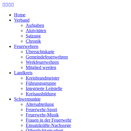
Skip
to
Home
main
Verband
content
Aufgaben
Aktivitäten
Satzung
Chronik
Feuerwehren
Übersichtskarte
Gemeindefeuerwehren
Werkfeuerwehren
Mitglied werden
Landkreis
Kreisbrandmeister
Führungsgruppe
Integrierte Leitstelle
Kreisausbildung
Schwerpunkte
Altersabteilung
Feuerwehr-Sport
Feuerwehr-Musik
Frauen in der Feuerwehr
Einsatzkräfte-Nachsorge
Öffentlichkeitsarbeit