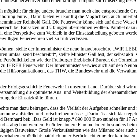
r Landesfeuerwehrverband einen kräftigen Impuls zur Umsetzung des St
ich möglich; für einige andere brauche man noch eine entsprechende G
rung laufe. „Darin bieten wir künftig die Möglichkeit, auch innerhal
enminister Reinhold Gall. Die Feuerwehr könne sich auf diese Weise f
reich bei Einsätzen und Übungen übernehmen wollten. Parallel dazu 
eine Perspektive zum Verbleib in der Einsatzabteilung geboten werden
iwilligen Feuerwehren viel zu früh verlassen.
zu können, stellte der Innenminister die neue Imagebroschüre „WIR LE
n umfas- send beschreibt!“, stellte Minister Gall fest, der selbst akti-
. Persönlichkeiten wie der Freiburger Erzbischof Burger, der Comedi
h zu IHRER Feuerwehr. Der Innenminister verwies auch auf den Neubau
die Hilfsorganisationen, das THW, die Bundeswehr und die Verwaltung 
 der Erfolgsgeschichte Feuerwehr in unserem Land. Darüber sind wir uns
ersammlung die optimierte Aus- und Weiterbildung der ehrenamtliche
ung der Einsatzkräfte führen.
te man dazu beitragen, dass die Vielfalt der Aufgaben schneller und 
mune aufstellen und fortschreiben müsse. „Darin lässt sich klar rege
nd Bernhard bei: „Das Geld ist knapp.“ 890 000 Euro stünden für 17 An
nd – abgebaut werden. Knödlers innere Flamme lodert besonders beim T
großzügigen Bauweise.“ Große Verkaufsstätten wie das Milaneo oder auc
Bauvorhaben ermöglicht; natürlich unter Berücksichtigung der kardinal