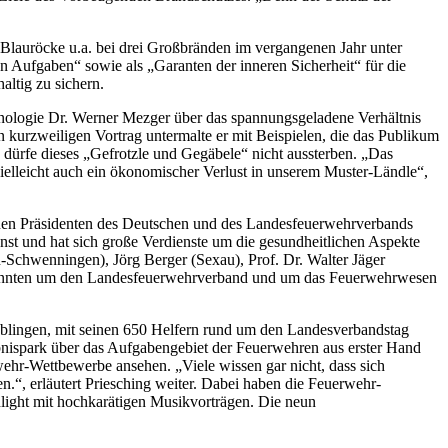
 Blauröcke u.a. bei drei Großbränden im vergangenen Jahr unter
en Aufgaben“ sowie als „Garanten der inneren Sicherheit“ für die
ltig zu sichern.
hnologie Dr. Werner Mezger über das spannungsgeladene Verhältnis
kurzweiligen Vortrag untermalte er mit Beispielen, die das Publikum
dürfe dieses „Gefrotzle und Gegäbele“ nicht aussterben. „Das
ielleicht auch ein ökonomischer Verlust in unserem Muster-Ländle“,
nen Präsidenten des Deutschen und des Landesfeuerwehrverbands
t und hat sich große Verdienste um die gesundheitlichen Aspekte
chwenningen), Jörg Berger (Sexau), Prof. Dr. Walter Jäger
enannten um den Landesfeuerwehrverband und um das Feuerwehrwesen
öblingen, mit seinen 650 Helfern rund um den Landesverbandstag
ebnispark über das Aufgabengebiet der Feuerwehren aus erster Hand
ehr-Wettbewerbe ansehen. „Viele wissen gar nicht, dass sich
“, erläutert Priesching weiter. Dabei haben die Feuerwehr-
light mit hochkarätigen Musikvorträgen. Die neun