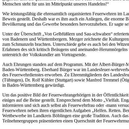
Menschen steht für uns im Mittelpunkt unseres Handelns!“
Wie leistungsfähig die ehrenamtlich organisierten Feuerwehren im La
Beweis gestellt. Deshalb war es ihm auch ein Anliegen, die enorme Be
Bevölkerung und das Gewerbe besonders hervorzuheben. Er sagte sein
Unter der Überschrift „Von Gelbfüßlern und Sau-schwaben“ referiert
von Badenern und Württembergern. Mezger zeichnete die Kulturgrenze
zum Schmunzeln brachten. Unterschiede gebe es auch bei den Witzen,
Erlahmen des sich kritisch Beäugens und aneinander-Herumnörgelns wä
unterstrich der Volkskundler am Vortragsende.
Auch Ehrungen standen auf dem Programm. Mit der Albert-Bürger-Me
Baden-Württemberg. Eberhard Bürger war im Landesfeuer-wehrverband
des Feuerwehrdienstes erworben. Zu Ehrenmitgliedern des Landesfe
(Tübingen), Dr. Rolf Kübler (Stuttgart) sowie Manfred Tremmel (Ö
in Baden-Württemberg gewürdigt.
Um das positive Bild der Feuerwehrangehörigen in der Öffentlichkei
einiges auf die Beine gestellt. Entsprechend dem Motto „Vielfalt. E
informieren und sich auch selbst als Feuerwehrfrau oder -mann vers
Feuerwehren neben ihren eigentlichen Aufgaben „Helfen. Retten. Ber
Wettbewerbe im Landkreis Böblingen eine große Tradition. Auch das 
Teilnehmergruppen präsentierten einen Querschnitt der Feuerwehrmus