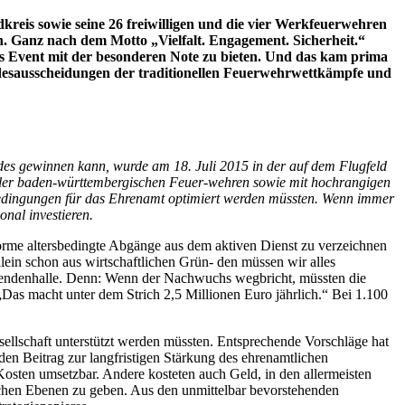
reis sowie seine 26 freiwilligen und die vier Werkfeuerwehren
 Ganz nach dem Motto „Vielfalt. Engagement. Sicherheit.“
es Event mit der besonderen Note zu bieten. Und das kam prima
desausscheidungen der traditionellen Feuerwehrwettkämpfe und
es gewinnen kann, wurde am 18. Juli 2015 in der auf dem Flugfeld
ller baden-württembergischen Feuer-wehren sowie mit hochrangigen
nbedingungen für das Ehrenamt optimiert werden müssten. Wenn immer
nal investieren.
norme altersbedingte Abgänge aus dem aktiven Dienst zu verzeichnen
in schon aus wirtschaftlichen Grün- den müssen wir alles
Legendenhalle. Denn: Wenn der Nachwuchs wegbricht, müssten die
Das macht unter dem Strich 2,5 Millionen Euro jährlich.“ Bei 1.100
ellschaft unterstützt werden müssten. Entsprechende Vorschläge hat
en Beitrag zur langfristigen Stärkung des ehrenamtlichen
osten umsetzbar. Andere kosteten auch Geld, in den allermeisten
lichen Ebenen zu geben. Aus den unmittelbar bevorstehenden