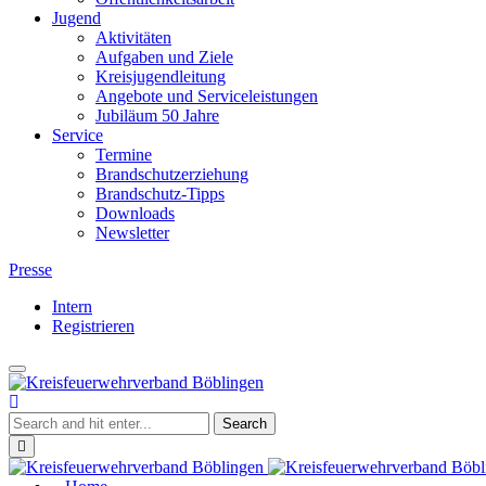
Jugend
Aktivitäten
Aufgaben und Ziele
Kreisjugendleitung
Angebote und Serviceleistungen
Jubiläum 50 Jahre
Service
Termine
Brandschutzerziehung
Brandschutz-Tipps
Downloads
Newsletter
Presse
Intern
Registrieren
Toggle
Kreisfeuerwehrverband
navigation
Böblingen
Close