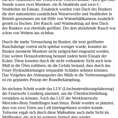
Stunde waren zwei Monitore, ein B-Strahlrohr und zwei C-
Strahlrohre im Einsatz. Zusätzlich wurden vom Dach des Bunkers
die dort stationierten zusätzlichen Wasserwerfer und Strahlrohre in
Betrieb genommen um mit Hilfe von Wärmebildkameras zusätzlich
gezielt zu löschen. Der Rauch- und Wärmeabzug auf dem Dach
des Bunkers war ebenfalls geöffnet. Der dort abziehende Rauch war
schon von Weitem aus sichtbar.
Durch die starke Verrauchung im Bunker, die trotz geöffneter
Rauchabzüge vorerst nicht spürbar weniger wurde, konnten im
Bunker montierte Monitore nicht zielgerichtet eingesetzt werden.
Eine weitere Herausforderung bestand zudem beim Einsatz der
Kräne: Diese konnten durch die nicht vorhandene Sicht auch kein
Müll in die Öfen zuführen, da die Gefahr bestand, dass durch das
Feuer Hydraulikleitungen irreparable Schäden nehmen könnten.
Das Vorgehen des Abtransportes des Mülls in die Verbrennungsöfen
ist ein geplantes Prinzip der Brandbekämpfung.
Im nächsten Schritt wurde das LUF (Löschunterstützungsfahrzeug)
der Feuerwehr Leonberg alarmiert, um die Überdruckbelüftung
verstärken zu können. Auch das LUF der Werkfeuerwehr
Mercedes-Benz Sindelfingen kam hinzu. Beide wurden so platziert,
dass von zwei Toren aus Luft hineingeblasen werden konnte.
Teilweise ergab sich durch diese Maßnahme auch mehr Sicht im
Müllbunker, die sich im weiteren Verlauf aber wieder