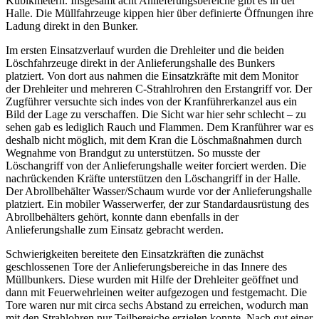
Kubikmetern. Insgesamt acht Anlieferungsbereiche gibt es in der
Halle. Die Müllfahrzeuge kippen hier über definierte Öffnungen ihre
Ladung direkt in den Bunker.
Im ersten Einsatzverlauf wurden die Drehleiter und die beiden
Löschfahrzeuge direkt in der Anlieferungshalle des Bunkers
platziert. Von dort aus nahmen die Einsatzkräfte mit dem Monitor
der Drehleiter und mehreren C-Strahlrohren den Erstangriff vor. Der
Zugführer versuchte sich indes von der Kranführerkanzel aus ein
Bild der Lage zu verschaffen. Die Sicht war hier sehr schlecht – zu
sehen gab es lediglich Rauch und Flammen. Dem Kranführer war es
deshalb nicht möglich, mit dem Kran die Löschmaßnahmen durch
Wegnahme von Brandgut zu unterstützen. So musste der
Löschangriff von der Anlieferungshalle weiter forciert werden. Die
nachrückenden Kräfte unterstützen den Löschangriff in der Halle.
Der Abrollbehälter Wasser/Schaum wurde vor der Anlieferungshalle
platziert. Ein mobiler Wasserwerfer, der zur Standardausrüstung des
Abrollbehälters gehört, konnte dann ebenfalls in der
Anlieferungshalle zum Einsatz gebracht werden.
Schwierigkeiten bereitete den Einsatzkräften die zunächst
geschlossenen Tore der Anlieferungsbereiche in das Innere des
Müllbunkers. Diese wurden mit Hilfe der Drehleiter geöffnet und
dann mit Feuerwehrleinen weiter aufgezogen und festgemacht. Die
Tore waren nur mit circa sechs Abstand zu erreichen, wodurch man
mit den Strahlohren nur Teilbereiche erzielen konnte. Nach gut einer