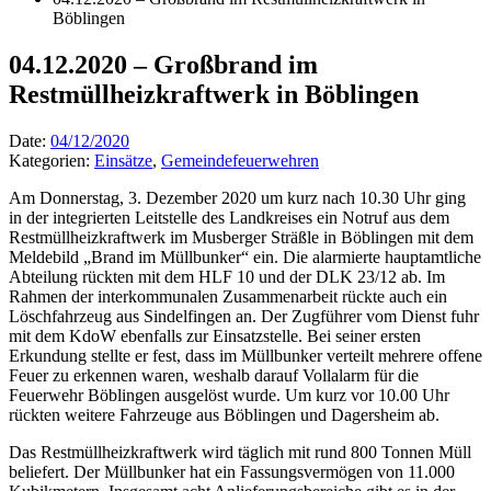
Böblingen
04.12.2020 – Großbrand im
Restmüllheizkraftwerk in Böblingen
Date:
04/12/2020
Kategorien:
Einsätze
,
Gemeindefeuerwehren
Am Donnerstag, 3. Dezember 2020 um kurz nach 10.30 Uhr ging
in der integrierten Leitstelle des Landkreises ein Notruf aus dem
Restmüllheizkraftwerk im Musberger Sträßle in Böblingen mit dem
Meldebild „Brand im Müllbunker“ ein. Die alarmierte hauptamtliche
Abteilung rückten mit dem HLF 10 und der DLK 23/12 ab. Im
Rahmen der interkommunalen Zusammenarbeit rückte auch ein
Löschfahrzeug aus Sindelfingen an. Der Zugführer vom Dienst fuhr
mit dem KdoW ebenfalls zur Einsatzstelle. Bei seiner ersten
Erkundung stellte er fest, dass im Müllbunker verteilt mehrere offene
Feuer zu erkennen waren, weshalb darauf Vollalarm für die
Feuerwehr Böblingen ausgelöst wurde. Um kurz vor 10.00 Uhr
rückten weitere Fahrzeuge aus Böblingen und Dagersheim ab.
Das Restmüllheizkraftwerk wird täglich mit rund 800 Tonnen Müll
beliefert. Der Müllbunker hat ein Fassungsvermögen von 11.000