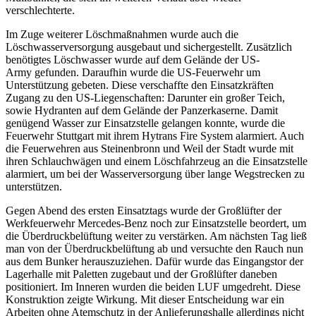
verschlechterte.
Im Zuge weiterer Löschmaßnahmen wurde auch die
Löschwasserversorgung ausgebaut und sichergestellt. Zusätzlich
benötigtes Löschwasser wurde auf dem Gelände der US-
Army gefunden. Daraufhin wurde die US-Feuerwehr um
Unterstützung gebeten. Diese verschaffte den Einsatzkräften
Zugang zu den US-Liegenschaften: Darunter ein großer Teich,
sowie Hydranten auf dem Gelände der Panzerkaserne. Damit
genügend Wasser zur Einsatzstelle gelangen konnte, wurde die
Feuerwehr Stuttgart mit ihrem Hytrans Fire System alarmiert. Auch
die Feuerwehren aus Steinenbronn und Weil der Stadt wurde mit
ihren Schlauchwägen und einem Löschfahrzeug an die Einsatzstelle
alarmiert, um bei der Wasserversorgung über lange Wegstrecken zu
unterstützen.
Gegen Abend des ersten Einsatztags wurde der Großlüfter der
Werkfeuerwehr Mercedes-Benz noch zur Einsatzstelle beordert, um
die Überdruckbelüftung weiter zu verstärken. Am nächsten Tag ließ
man von der Überdruckbelüftung ab und versuchte den Rauch nun
aus dem Bunker herauszuziehen. Dafür wurde das Eingangstor der
Lagerhalle mit Paletten zugebaut und der Großlüfter daneben
positioniert. Im Inneren wurden die beiden LUF umgedreht. Diese
Konstruktion zeigte Wirkung. Mit dieser Entscheidung war ein
Arbeiten ohne Atemschutz in der Anlieferungshalle allerdings nicht