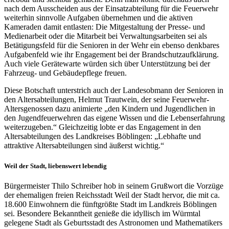
nach dem Ausscheiden aus der Einsatzabteilung für die Feuerwehr
weiterhin sinnvolle Aufgaben übernehmen und die aktiven
Kameraden damit entlasten: Die Mitgestaltung der Presse- und
Medienarbeit oder die Mitarbeit bei Verwaltungsarbeiten sei als
Betätigungsfeld für die Senioren in der Wehr ein ebenso denkbares
Aufgabenfeld wie ihr Engagement bei der Brandschutzaufklärung.
Auch viele Gerätewarte würden sich über Unterstützung bei der
Fahrzeug- und Gebäudepflege freuen.
Diese Botschaft unterstrich auch der Landesobmann der Senioren in
den Altersabteilungen, Helmut Trautwein, der seine Feuerwehr-
Altersgenossen dazu animierte „den Kindern und Jugendlichen in
den Jugendfeuerwehren das eigene Wissen und die Lebenserfahrung
weiterzugeben.“ Gleichzeitig lobte er das Engagement in den
Altersabteilungen des Landkreises Böblingen: „Lebhafte und
attraktive Altersabteilungen sind äußerst wichtig.“
Weil der Stadt, liebenswert lebendig
Bürgermeister Thilo Schreiber hob in seinem Grußwort die Vorzüge
der ehemaligen freien Reichsstadt Weil der Stadt hervor, die mit ca.
18.600 Einwohnern die fünftgrößte Stadt im Landkreis Böblingen
sei. Besondere Bekanntheit genieße die idyllisch im Würmtal
gelegene Stadt als Geburtsstadt des Astronomen und Mathematikers