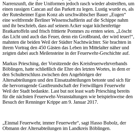
Narrenzunft, die ihre Uniformen jedoch rasch wieder abstreiften, um
einen rassigen Cancan auf das Parkett zu legen. Lustig wurde es, als
der Rutesheimer Egon Konz als urschwäbischer Bauer „Eugen“
eine weltfremde Berliner Wissenschaftlerin auf die Schippe nahm
und ihr beschrieb, dass auf seinem Acker sogar küchenfertige
Bratkartoffeln und frisch frittierte Pommes zu ernten seien. „Löscht
das Licht und auch das Feuer, denn ein Großbrand, der wird teuer!“,
mahnten die beiden Weil der Städter Nachtwächter. Sie brachten in
ihrem Vortrag den 450 Gästen das Leben im Mittelalter näher und
zeigten dabei auch Meilensteine in der Feuerwehr-Geschichte auf.
Markus Priesching, der Vorsitzende des Kreisfeuerwehrverbands
Böblingen, hatte schließlich die Ehre des letzten Wortes, in dem er
den Schulterschluss zwischen den Angehörigen der
Altersabteilungen und den Einsatzabteilungen betonte und sich für
die hervorragende Gastfreundschaft der Freiwilligen Feuerwehr
Weil der Stadt bedankte. Last but not least warb Priesching bereits
für die nächsten Feuerwehr-Veranstaltungen wie beispielsweise den
Besuch der Renninger Krippe am 9. Januar 2017.
„Einmal Feuerwehr, immer Feuerwehr“, sagt Hasso Bubolz, der
Obmann der Altersabteilungen im Landkreis Böblingen.