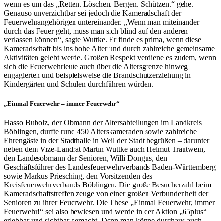
wenn es um das „Retten. Löschen. Bergen. Schützen.“ gehe.
Genauso unverzichtbar sei jedoch die Kameradschaft der
Feuerwehrangehörigen untereinander. „Wenn man miteinander
durch das Feuer geht, muss man sich blind auf den anderen
verlassen können“, sagte Wuttke. Er finde es prima, wenn diese
Kameradschaft bis ins hohe Alter und durch zahlreiche gemeinsame
Aktivitäten gelebt werde. Großen Respekt verdiene es zudem, wenn
sich die Feuerwehrleute auch über die Altersgrenze hinweg
engagierten und beispielsweise die Brandschutzerziehung in
Kindergärten und Schulen durchführen würden.
„Einmal Feuerwehr – immer Feuerwehr“
Hasso Bubolz, der Obmann der Altersabteilungen im Landkreis
Böblingen, durfte rund 450 Alterskameraden sowie zahlreiche
Ehrengäste in der Stadthalle in Weil der Stadt begrüßen – darunter
neben dem Vize-Landrat Martin Wuttke auch Helmut Trautwein,
den Landesobmann der Senioren, Willi Dongus, den
Geschäftsführer des Landesfeuerwehrverbands Baden-Württemberg
sowie Markus Priesching, den Vorsitzenden des
Kreisfeuerwehrverbands Böblingen. Die große Besucherzahl beim
Kameradschaftstreffen zeuge von einer großen Verbundenheit der
Senioren zu ihrer Feuerwehr. Die These „Einmal Feuerwehr, immer
Feuerwehr!“ sei also bewiesen und werde in der Aktion „65plus“
erlebbar und sichtbar gemacht. Denn man könne durchaus auch