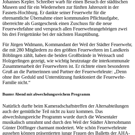
Johannes Kepler. Schreiber warb für einen Besuch der städtischen
Museen und für ein Wiedersehen zur fünften Jahreszeit in der
Fasnets-Hochburg. Er dankte seiner Feuerwehr für die
ehrenamtliche Übernahme einer kommunalen Pflichtaufgabe,
überreichte als Gastgeschenk einen Zuschuss für die neue
Feuerwehrfahne und versprach allen Feuerwehrangehörigen zwei
bis drei Freigetränke bei der nächsten Hauptübung.
Für Jürgen Widmann, Kommandant der Weil der Städter Feuerwehr,
die mit 280 Mitgliedern zu den größten Feuerwehren im Landkreis
Böblingen zählt, haben die beiden Großbrände in Weissach und
Holzgerlingen gezeigt, wie wichtig heutzutage die interkommunale
Zusammenarbeit der Feuerwehren ist. Er richtete einen besonderen
Gruß an die Partnerinnen und Partner der Feuerwehrleute: „Denn
ohne ihre Geduld und Unterstützung funktioniert die Feuerwehr-
Familie nicht.“
Bunter Abend mit abwechslungsreichem Programm
Natürlich durfte beim Kameradschaftstreffen der Altersabteilungen
auch der gemütliche Teil nicht zu kurz kommen. Das
abwechslungsreiche Programm wurde durch die Wiesentaler
musikalisch umrahmt und durch den Weil der Städter Altersobmann
Günter Döffinger charmant moderiert. Wie schön Feuerwehrleute
aussehen können präsentierten junge Frauen des Balletts der AHA-