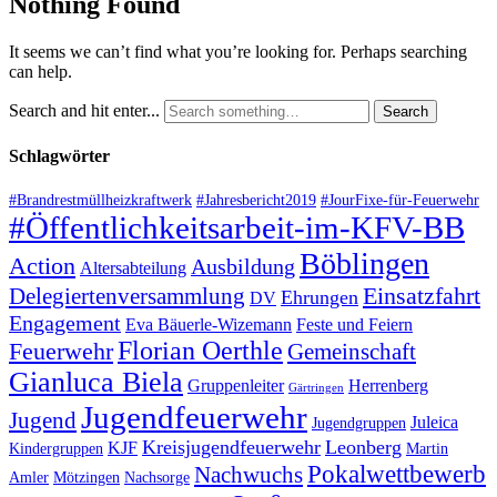
Nothing Found
It seems we can’t find what you’re looking for. Perhaps searching
can help.
Search and hit enter...
Schlagwörter
#Brandrestmüllheizkraftwerk
#Jahresbericht2019
#JourFixe-für-Feuerwehr
#Öffentlichkeitsarbeit-im-KFV-BB
Böblingen
Action
Ausbildung
Altersabteilung
Einsatzfahrt
Delegiertenversammlung
Ehrungen
DV
Engagement
Eva Bäuerle-Wizemann
Feste und Feiern
Florian Oerthle
Feuerwehr
Gemeinschaft
Gianluca Biela
Gruppenleiter
Herrenberg
Gärtringen
Jugendfeuerwehr
Jugend
Juleica
Jugendgruppen
Kreisjugendfeuerwehr
Leonberg
KJF
Kindergruppen
Martin
Pokalwettbewerb
Nachwuchs
Amler
Mötzingen
Nachsorge