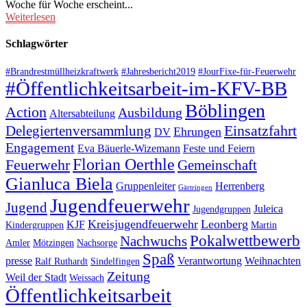
Woche für Woche erscheint...
Weiterlesen
Schlagwörter
#Brandrestmüllheizkraftwerk
#Jahresbericht2019
#JourFixe-für-Feuerwehr
#Öffentlichkeitsarbeit-im-KFV-BB
Böblingen
Action
Ausbildung
Altersabteilung
Einsatzfahrt
Delegiertenversammlung
Ehrungen
DV
Engagement
Eva Bäuerle-Wizemann
Feste und Feiern
Florian Oerthle
Feuerwehr
Gemeinschaft
Gianluca Biela
Gruppenleiter
Herrenberg
Gärtringen
Jugendfeuerwehr
Jugend
Juleica
Jugendgruppen
Kreisjugendfeuerwehr
Leonberg
KJF
Kindergruppen
Martin
Pokalwettbewerb
Nachwuchs
Amler
Mötzingen
Nachsorge
Spaß
presse
Verantwortung
Weihnachten
Ralf Ruthardt
Sindelfingen
Zeitung
Weil der Stadt
Weissach
Öffentlichkeitsarbeit