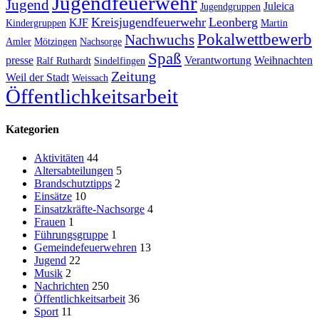
Jugendfeuerwehr
Jugend
Juleica
Jugendgruppen
Kreisjugendfeuerwehr
Leonberg
KJF
Kindergruppen
Martin
Pokalwettbewerb
Nachwuchs
Amler
Mötzingen
Nachsorge
Spaß
presse
Verantwortung
Weihnachten
Ralf Ruthardt
Sindelfingen
Zeitung
Weil der Stadt
Weissach
Öffentlichkeitsarbeit
Kategorien
Aktivitäten
44
Altersabteilungen
5
Brandschutztipps
2
Einsätze
10
Einsatzkräfte-Nachsorge
4
Frauen
1
Führungsgruppe
1
Gemeindefeuerwehren
13
Jugend
22
Musik
2
Nachrichten
250
Öffentlichkeitsarbeit
36
Sport
11