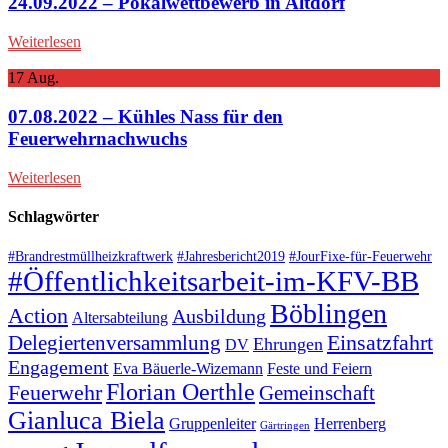
24.09.2022 – Pokalwettbewerb in Altdorf
Weiterlesen
17
Aug.
07.08.2022 – Kühles Nass für den
Feuerwehrnachwuchs
Weiterlesen
Schlagwörter
#Brandrestmüllheizkraftwerk
#Jahresbericht2019
#JourFixe-für-Feuerwehr
#Öffentlichkeitsarbeit-im-KFV-BB
Böblingen
Action
Ausbildung
Altersabteilung
Einsatzfahrt
Delegiertenversammlung
Ehrungen
DV
Engagement
Eva Bäuerle-Wizemann
Feste und Feiern
Florian Oerthle
Feuerwehr
Gemeinschaft
Gianluca Biela
Gruppenleiter
Herrenberg
Gärtringen