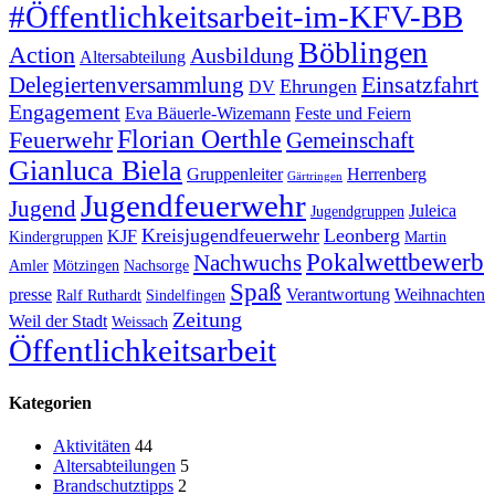
#Öffentlichkeitsarbeit-im-KFV-BB
Böblingen
Action
Ausbildung
Altersabteilung
Einsatzfahrt
Delegiertenversammlung
Ehrungen
DV
Engagement
Eva Bäuerle-Wizemann
Feste und Feiern
Florian Oerthle
Feuerwehr
Gemeinschaft
Gianluca Biela
Gruppenleiter
Herrenberg
Gärtringen
Jugendfeuerwehr
Jugend
Juleica
Jugendgruppen
Kreisjugendfeuerwehr
Leonberg
KJF
Kindergruppen
Martin
Pokalwettbewerb
Nachwuchs
Amler
Mötzingen
Nachsorge
Spaß
presse
Verantwortung
Weihnachten
Ralf Ruthardt
Sindelfingen
Zeitung
Weil der Stadt
Weissach
Öffentlichkeitsarbeit
Kategorien
Aktivitäten
44
Altersabteilungen
5
Brandschutztipps
2