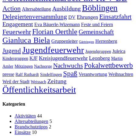
Böblingen
Action
Ausbildung
Altersabteilung
Einsatzfahrt
Delegiertenversammlung
Ehrungen
DV
Engagement
Eva Bäuerle-Wizemann
Feste und Feiern
Florian Oerthle
Feuerwehr
Gemeinschaft
Gianluca Biela
Gruppenleiter
Herrenberg
Gärtringen
Jugendfeuerwehr
Jugend
Juleica
Jugendgruppen
Kreisjugendfeuerwehr
Leonberg
KJF
Kindergruppen
Martin
Pokalwettbewerb
Nachwuchs
Amler
Mötzingen
Nachsorge
Spaß
presse
Verantwortung
Weihnachten
Ralf Ruthardt
Sindelfingen
Zeitung
Weil der Stadt
Weissach
Öffentlichkeitsarbeit
Kategorien
Aktivitäten
44
Altersabteilungen
5
Brandschutztipps
2
Einsätze
10