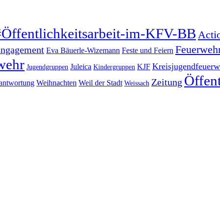
#Öffentlichkeitsarbeit-im-KFV-BB
Acti
Feuerweh
ngagement
Eva Bäuerle-Wizemann
Feste und Feiern
wehr
Kreisjugendfeuerw
Juleica
KJF
Jugendgruppen
Kindergruppen
Öffent
Zeitung
antwortung
Weihnachten
Weil der Stadt
Weissach