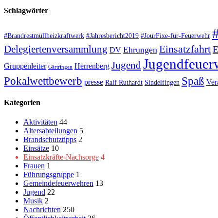
Schlagwörter
#Brandrestmüllheizkraftwerk
#Jahresbericht2019
#JourFixe-für-Feuerwehr
Einsatzfahrt
Delegiertenversammlung
E
Ehrungen
DV
Jugendfeuer
Jugend
Gruppenleiter
Herrenberg
Gärtringen
Pokalwettbewerb
Spaß
presse
Ver
Ralf Ruthardt
Sindelfingen
Kategorien
Aktivitäten
44
Altersabteilungen
5
Brandschutztipps
2
Einsätze
10
Einsatzkräfte-Nachsorge
4
Frauen
1
Führungsgruppe
1
Gemeindefeuerwehren
13
Jugend
22
Musik
2
Nachrichten
250