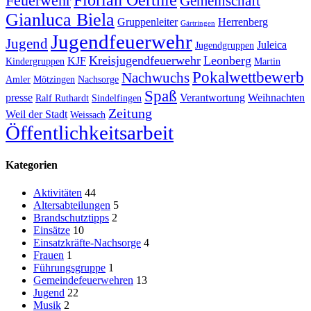
Florian Oerthle
Feuerwehr
Gemeinschaft
Gianluca Biela
Gruppenleiter
Herrenberg
Gärtringen
Jugendfeuerwehr
Jugend
Juleica
Jugendgruppen
Kreisjugendfeuerwehr
Leonberg
KJF
Kindergruppen
Martin
Pokalwettbewerb
Nachwuchs
Amler
Mötzingen
Nachsorge
Spaß
presse
Verantwortung
Weihnachten
Ralf Ruthardt
Sindelfingen
Zeitung
Weil der Stadt
Weissach
Öffentlichkeitsarbeit
Kategorien
Aktivitäten
44
Altersabteilungen
5
Brandschutztipps
2
Einsätze
10
Einsatzkräfte-Nachsorge
4
Frauen
1
Führungsgruppe
1
Gemeindefeuerwehren
13
Jugend
22
Musik
2