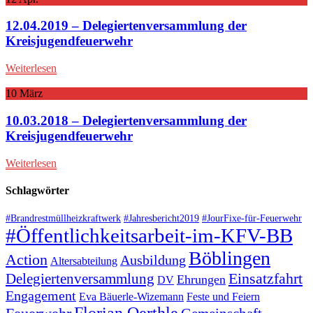
12.04.2019 – Delegiertenversammlung der
Kreisjugendfeuerwehr
Weiterlesen
10
März
10.03.2018 – Delegiertenversammlung der
Kreisjugendfeuerwehr
Weiterlesen
Schlagwörter
#Brandrestmüllheizkraftwerk
#Jahresbericht2019
#JourFixe-für-Feuerwehr
#Öffentlichkeitsarbeit-im-KFV-BB
Böblingen
Action
Ausbildung
Altersabteilung
Einsatzfahrt
Delegiertenversammlung
Ehrungen
DV
Engagement
Eva Bäuerle-Wizemann
Feste und Feiern