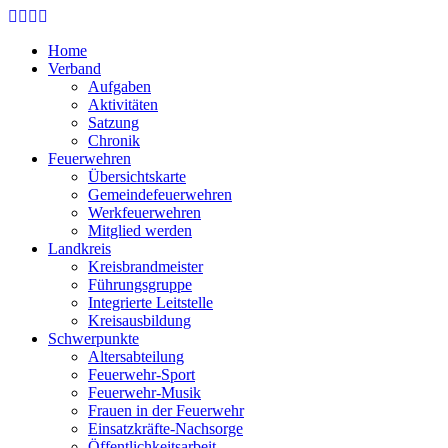
Skip
to
Home
main
Verband
content
Aufgaben
Aktivitäten
Satzung
Chronik
Feuerwehren
Übersichtskarte
Gemeindefeuerwehren
Werkfeuerwehren
Mitglied werden
Landkreis
Kreisbrandmeister
Führungsgruppe
Integrierte Leitstelle
Kreisausbildung
Schwerpunkte
Altersabteilung
Feuerwehr-Sport
Feuerwehr-Musik
Frauen in der Feuerwehr
Einsatzkräfte-Nachsorge
Öffentlichkeitsarbeit