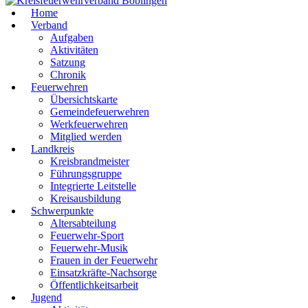
Home
Verband
Aufgaben
Aktivitäten
Satzung
Chronik
Feuerwehren
Übersichtskarte
Gemeindefeuerwehren
Werkfeuerwehren
Mitglied werden
Landkreis
Kreisbrandmeister
Führungsgruppe
Integrierte Leitstelle
Kreisausbildung
Schwerpunkte
Altersabteilung
Feuerwehr-Sport
Feuerwehr-Musik
Frauen in der Feuerwehr
Einsatzkräfte-Nachsorge
Öffentlichkeitsarbeit
Jugend