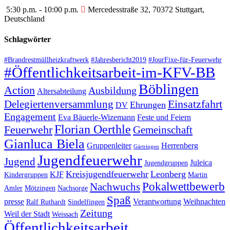
5:30 p.m. - 10:00 p.m.
Mercedesstraße 32, 70372 Stuttgart,
Deutschland
Schlagwörter
#Brandrestmüllheizkraftwerk
#Jahresbericht2019
#JourFixe-für-Feuerwehr
#Öffentlichkeitsarbeit-im-KFV-BB
Böblingen
Action
Ausbildung
Altersabteilung
Einsatzfahrt
Delegiertenversammlung
Ehrungen
DV
Engagement
Eva Bäuerle-Wizemann
Feste und Feiern
Florian Oerthle
Feuerwehr
Gemeinschaft
Gianluca Biela
Gruppenleiter
Herrenberg
Gärtringen
Jugendfeuerwehr
Jugend
Juleica
Jugendgruppen
Kreisjugendfeuerwehr
Leonberg
KJF
Kindergruppen
Martin
Pokalwettbewerb
Nachwuchs
Amler
Mötzingen
Nachsorge
Spaß
presse
Verantwortung
Weihnachten
Ralf Ruthardt
Sindelfingen
Zeitung
Weil der Stadt
Weissach
Öffentlichkeitsarbeit