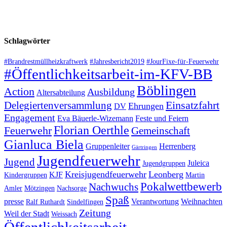
Schlagwörter
#Brandrestmüllheizkraftwerk
#Jahresbericht2019
#JourFixe-für-Feuerwehr
#Öffentlichkeitsarbeit-im-KFV-BB
Böblingen
Action
Ausbildung
Altersabteilung
Einsatzfahrt
Delegiertenversammlung
Ehrungen
DV
Engagement
Eva Bäuerle-Wizemann
Feste und Feiern
Florian Oerthle
Feuerwehr
Gemeinschaft
Gianluca Biela
Gruppenleiter
Herrenberg
Gärtringen
Jugendfeuerwehr
Jugend
Juleica
Jugendgruppen
Kreisjugendfeuerwehr
Leonberg
KJF
Kindergruppen
Martin
Pokalwettbewerb
Nachwuchs
Amler
Mötzingen
Nachsorge
Spaß
presse
Verantwortung
Weihnachten
Ralf Ruthardt
Sindelfingen
Zeitung
Weil der Stadt
Weissach
Öffentlichkeitsarbeit