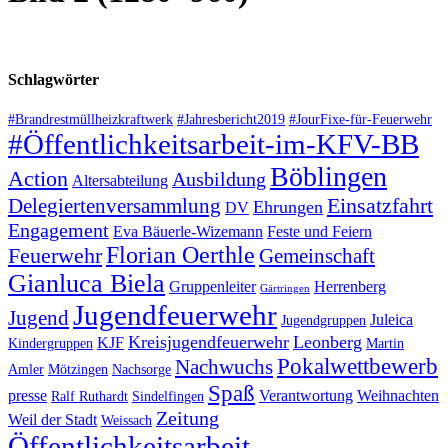
Schlagwörter
#Brandrestmüllheizkraftwerk
#Jahresbericht2019
#JourFixe-für-Feuerwehr
#Öffentlichkeitsarbeit-im-KFV-BB
Böblingen
Action
Ausbildung
Altersabteilung
Einsatzfahrt
Delegiertenversammlung
Ehrungen
DV
Engagement
Eva Bäuerle-Wizemann
Feste und Feiern
Florian Oerthle
Feuerwehr
Gemeinschaft
Gianluca Biela
Gruppenleiter
Herrenberg
Gärtringen
Jugendfeuerwehr
Jugend
Juleica
Jugendgruppen
Kreisjugendfeuerwehr
Leonberg
KJF
Kindergruppen
Martin
Pokalwettbewerb
Nachwuchs
Amler
Mötzingen
Nachsorge
Spaß
presse
Verantwortung
Weihnachten
Ralf Ruthardt
Sindelfingen
Zeitung
Weil der Stadt
Weissach
Öffentlichkeitsarbeit