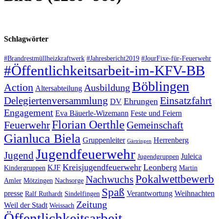
Schlagwörter
#Brandrestmüllheizkraftwerk
#Jahresbericht2019
#JourFixe-für-Feuerwehr
#Öffentlichkeitsarbeit-im-KFV-BB
Böblingen
Action
Ausbildung
Altersabteilung
Einsatzfahrt
Delegiertenversammlung
Ehrungen
DV
Engagement
Eva Bäuerle-Wizemann
Feste und Feiern
Florian Oerthle
Feuerwehr
Gemeinschaft
Gianluca Biela
Gruppenleiter
Herrenberg
Gärtringen
Jugendfeuerwehr
Jugend
Juleica
Jugendgruppen
Kreisjugendfeuerwehr
Leonberg
KJF
Kindergruppen
Martin
Pokalwettbewerb
Nachwuchs
Amler
Mötzingen
Nachsorge
Spaß
presse
Verantwortung
Weihnachten
Ralf Ruthardt
Sindelfingen
Zeitung
Weil der Stadt
Weissach
Öffentlichkeitsarbeit