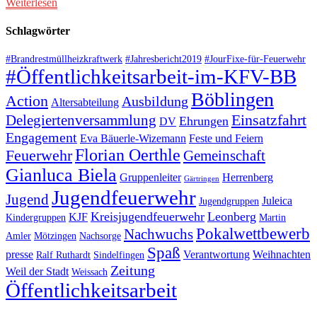
Weiterlesen
Schlagwörter
#Brandrestmüllheizkraftwerk
#Jahresbericht2019
#JourFixe-für-Feuerwehr
#Öffentlichkeitsarbeit-im-KFV-BB
Böblingen
Action
Ausbildung
Altersabteilung
Einsatzfahrt
Delegiertenversammlung
Ehrungen
DV
Engagement
Eva Bäuerle-Wizemann
Feste und Feiern
Florian Oerthle
Feuerwehr
Gemeinschaft
Gianluca Biela
Gruppenleiter
Herrenberg
Gärtringen
Jugendfeuerwehr
Jugend
Juleica
Jugendgruppen
Kreisjugendfeuerwehr
Leonberg
KJF
Kindergruppen
Martin
Pokalwettbewerb
Nachwuchs
Amler
Mötzingen
Nachsorge
Spaß
presse
Verantwortung
Weihnachten
Ralf Ruthardt
Sindelfingen
Zeitung
Weil der Stadt
Weissach
Öffentlichkeitsarbeit