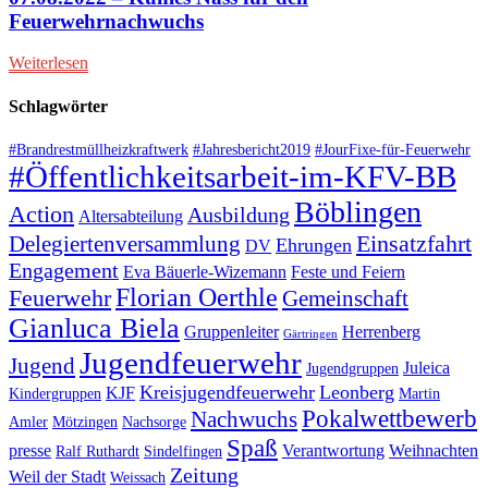
Feuerwehrnachwuchs
Weiterlesen
Schlagwörter
#Brandrestmüllheizkraftwerk
#Jahresbericht2019
#JourFixe-für-Feuerwehr
#Öffentlichkeitsarbeit-im-KFV-BB
Böblingen
Action
Ausbildung
Altersabteilung
Einsatzfahrt
Delegiertenversammlung
Ehrungen
DV
Engagement
Eva Bäuerle-Wizemann
Feste und Feiern
Florian Oerthle
Feuerwehr
Gemeinschaft
Gianluca Biela
Gruppenleiter
Herrenberg
Gärtringen
Jugendfeuerwehr
Jugend
Juleica
Jugendgruppen
Kreisjugendfeuerwehr
Leonberg
KJF
Kindergruppen
Martin
Pokalwettbewerb
Nachwuchs
Amler
Mötzingen
Nachsorge
Spaß
presse
Verantwortung
Weihnachten
Ralf Ruthardt
Sindelfingen
Zeitung
Weil der Stadt
Weissach