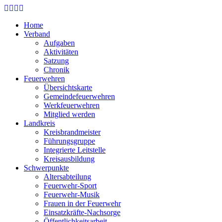
Skip
to
Home
main
Verband
content
Aufgaben
Aktivitäten
Satzung
Chronik
Feuerwehren
Übersichtskarte
Gemeindefeuerwehren
Werkfeuerwehren
Mitglied werden
Landkreis
Kreisbrandmeister
Führungsgruppe
Integrierte Leitstelle
Kreisausbildung
Schwerpunkte
Altersabteilung
Feuerwehr-Sport
Feuerwehr-Musik
Frauen in der Feuerwehr
Einsatzkräfte-Nachsorge
Öffentlichkeitsarbeit