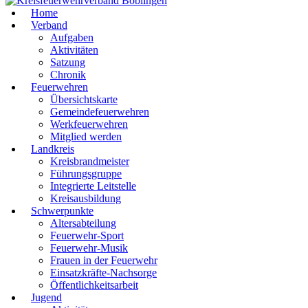
Home
Verband
Aufgaben
Aktivitäten
Satzung
Chronik
Feuerwehren
Übersichtskarte
Gemeindefeuerwehren
Werkfeuerwehren
Mitglied werden
Landkreis
Kreisbrandmeister
Führungsgruppe
Integrierte Leitstelle
Kreisausbildung
Schwerpunkte
Altersabteilung
Feuerwehr-Sport
Feuerwehr-Musik
Frauen in der Feuerwehr
Einsatzkräfte-Nachsorge
Öffentlichkeitsarbeit
Jugend