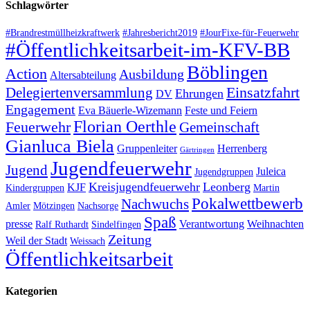
Schlagwörter
#Brandrestmüllheizkraftwerk
#Jahresbericht2019
#JourFixe-für-Feuerwehr
#Öffentlichkeitsarbeit-im-KFV-BB
Böblingen
Action
Ausbildung
Altersabteilung
Einsatzfahrt
Delegiertenversammlung
Ehrungen
DV
Engagement
Eva Bäuerle-Wizemann
Feste und Feiern
Florian Oerthle
Feuerwehr
Gemeinschaft
Gianluca Biela
Gruppenleiter
Herrenberg
Gärtringen
Jugendfeuerwehr
Jugend
Juleica
Jugendgruppen
Kreisjugendfeuerwehr
Leonberg
KJF
Kindergruppen
Martin
Pokalwettbewerb
Nachwuchs
Amler
Mötzingen
Nachsorge
Spaß
presse
Verantwortung
Weihnachten
Ralf Ruthardt
Sindelfingen
Zeitung
Weil der Stadt
Weissach
Öffentlichkeitsarbeit
Kategorien