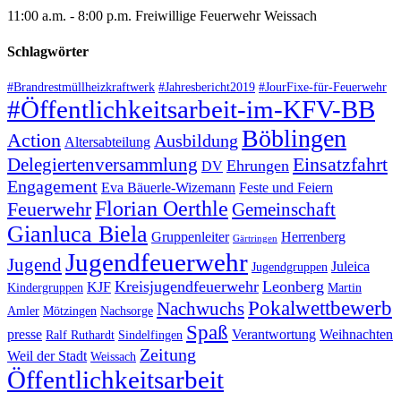
11:00 a.m. - 8:00 p.m.
Freiwillige Feuerwehr Weissach
Schlagwörter
#Brandrestmüllheizkraftwerk
#Jahresbericht2019
#JourFixe-für-Feuerwehr
#Öffentlichkeitsarbeit-im-KFV-BB
Böblingen
Action
Ausbildung
Altersabteilung
Einsatzfahrt
Delegiertenversammlung
Ehrungen
DV
Engagement
Eva Bäuerle-Wizemann
Feste und Feiern
Florian Oerthle
Feuerwehr
Gemeinschaft
Gianluca Biela
Gruppenleiter
Herrenberg
Gärtringen
Jugendfeuerwehr
Jugend
Juleica
Jugendgruppen
Kreisjugendfeuerwehr
Leonberg
KJF
Kindergruppen
Martin
Pokalwettbewerb
Nachwuchs
Amler
Mötzingen
Nachsorge
Spaß
presse
Verantwortung
Weihnachten
Ralf Ruthardt
Sindelfingen
Zeitung
Weil der Stadt
Weissach
Öffentlichkeitsarbeit