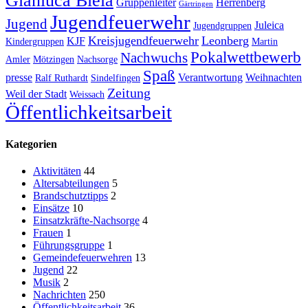
Gianluca Biela
Gruppenleiter
Herrenberg
Gärtringen
Jugendfeuerwehr
Jugend
Juleica
Jugendgruppen
Kreisjugendfeuerwehr
Leonberg
KJF
Kindergruppen
Martin
Pokalwettbewerb
Nachwuchs
Amler
Mötzingen
Nachsorge
Spaß
presse
Verantwortung
Weihnachten
Ralf Ruthardt
Sindelfingen
Zeitung
Weil der Stadt
Weissach
Öffentlichkeitsarbeit
Kategorien
Aktivitäten
44
Altersabteilungen
5
Brandschutztipps
2
Einsätze
10
Einsatzkräfte-Nachsorge
4
Frauen
1
Führungsgruppe
1
Gemeindefeuerwehren
13
Jugend
22
Musik
2
Nachrichten
250
Öffentlichkeitsarbeit
36