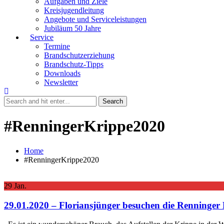
Aufgaben und Ziele
Kreisjugendleitung
Angebote und Serviceleistungen
Jubiläum 50 Jahre
Service
Termine
Brandschutzerziehung
Brandschutz-Tipps
Downloads
Newsletter
#RenningerKrippe2020
Home
#RenningerKrippe2020
29
Jan.
29.01.2020 – Floriansjünger besuchen die Renninger