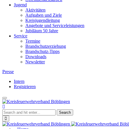
Jugend
Aktivitäten
Aufgaben und Ziele
Kreisjugendleitung
Angebote und Serviceleistungen
Jubiläum 50 Jahre
Service
Termine
Brandschutzerziehung
Brandschutz-Tipps
Downloads
Newsletter
Presse
Intern
Registrieren
Toggle
Kreisfeuerwehrverband
navigation
Böblingen
Close