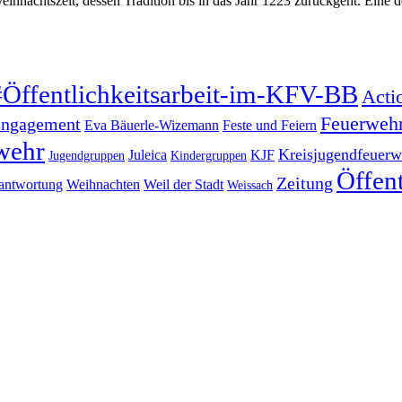
ihnachtszeit, dessen Tradition bis in das Jahr 1223 zurückgeht. Eine 
#Öffentlichkeitsarbeit-im-KFV-BB
Acti
Feuerweh
ngagement
Eva Bäuerle-Wizemann
Feste und Feiern
wehr
Kreisjugendfeuerw
Juleica
KJF
Jugendgruppen
Kindergruppen
Öffent
Zeitung
antwortung
Weihnachten
Weil der Stadt
Weissach