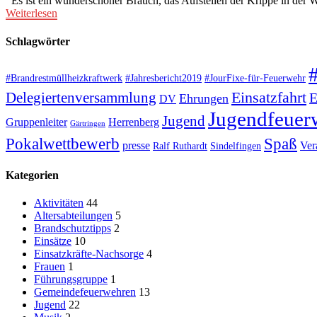
Es ist ein wunderschöner Brauch, das Aufstellen der Krippe in der We
Weiterlesen
Schlagwörter
#Brandrestmüllheizkraftwerk
#Jahresbericht2019
#JourFixe-für-Feuerwehr
Einsatzfahrt
Delegiertenversammlung
E
Ehrungen
DV
Jugendfeuer
Jugend
Gruppenleiter
Herrenberg
Gärtringen
Pokalwettbewerb
Spaß
presse
Ver
Ralf Ruthardt
Sindelfingen
Kategorien
Aktivitäten
44
Altersabteilungen
5
Brandschutztipps
2
Einsätze
10
Einsatzkräfte-Nachsorge
4
Frauen
1
Führungsgruppe
1
Gemeindefeuerwehren
13
Jugend
22