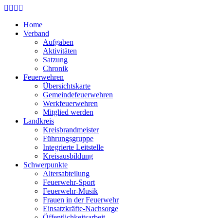
Skip
to
Home
main
Verband
content
Aufgaben
Aktivitäten
Satzung
Chronik
Feuerwehren
Übersichtskarte
Gemeindefeuerwehren
Werkfeuerwehren
Mitglied werden
Landkreis
Kreisbrandmeister
Führungsgruppe
Integrierte Leitstelle
Kreisausbildung
Schwerpunkte
Altersabteilung
Feuerwehr-Sport
Feuerwehr-Musik
Frauen in der Feuerwehr
Einsatzkräfte-Nachsorge
Öffentlichkeitsarbeit