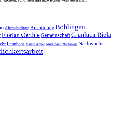
der größten, schönsten und inzwischen wohl auch am...
Böblingen
on
Ausbildung
Altersabteilung
Gianluca Biela
Florian Oerthle
r
Gemeinschaft
Nachwuchs
ehr
Leonberg
Martin Amler
Mötzingen
Nachsorge
lichkeitsarbeit